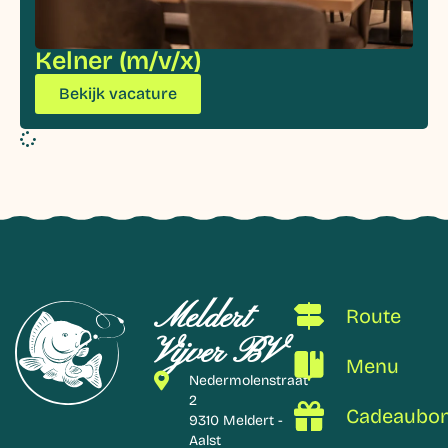
Kelner (m/v/x)
Bekijk vacature
Meldert
Route
Vijver BV
Menu
Nedermolenstraat
2
Cadeaubo
9310 Meldert -
Aalst