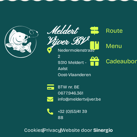
Meldert
Route
Vijver BV
Menu
Nedermolenstraat
2
Cadeaubo
9310 Meldert -
Aalst
Oost-Vlaanderen
BTW nr. BE
0677.946.361
info@meldertvijver.be
+32 (0)53/41 39
88
Cookies
Privacy
Website door
Sinergio